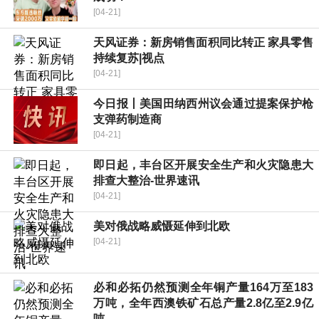
[04-21]
天风证券：新房销售面积同比转正 家具零售
持续复苏|视点
[04-21]
今日报丨美国田纳西州议会通过提案保护枪
支弹药制造商
[04-21]
即日起，丰台区开展安全生产和火灾隐患大
排查大整治-世界速讯
[04-21]
美对俄战略威慑延伸到北欧
[04-21]
必和必拓仍然预测全年铜产量164万至183
万吨，全年西澳铁矿石总产量2.8亿至2.9亿
吨