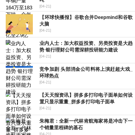
[04-21]
【环球快播报】谷歌合并Deepmind和谷歌
大脑
[04-21]
业内人士：加大权益投资、另类投资是大趋
势 银行理财公司需深耕投研能力建设
[04-21]
竞争加剧 头部消金公司料将上演赶超大戏_
环球热点
[04-21]
【天天报资讯】拼多多打印电子面单如何设
置只显示重量_拼多多打印电子面单
[04-21]
朱梅君：全新一代林肯航海家将是冲击下一
个销量里程碑的基石
[04-21]