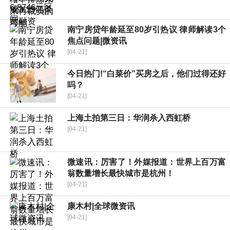
南宁房贷年龄延至80岁引热议 律师解读3个
焦点问题|微资讯
[04-21]
今日热门!“白菜价”买房之后，他们过得还好
吗？
[04-21]
上海土拍第三日：华润杀入西虹桥
[04-21]
微速讯：厉害了！外媒报道：世界上百万富
翁数量增长最快城市是杭州！
[04-21]
康木村|全球微资讯
[04-21]