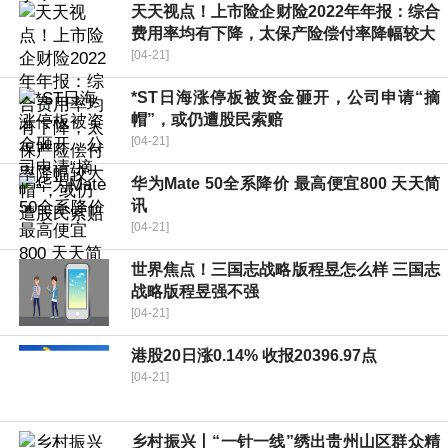
天天视点！上市险企财险2022年年报：综合
费用率均有下降，太保产险偿付率降幅较大
[04-21]
*ST日海涨停板被资金砸开，公司申请“摘
帽”，或仍遭股民索赔
[04-21]
华为Mate 50全系降价 最高便宜800 天天简
讯
[04-21]
世界焦点！三国志战略版程昱怎么样 三国志
战略版程昱强不强
[04-21]
港股20日涨0.14% 收报20396.97点
[04-21]
乡村振兴丨“一针一线”绣出贵州山区群众精