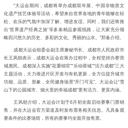
“大运会期间，成都将举办成都双年展、中国非物质文
化遗产技艺体验等活动，希望来自世界各地的青年能够在轻
松、欢乐的气氛中加深了解、增进友谊。同时，我们还将推
出‘世界遗产经典之旅’等多条精品参观线路，让大家充分领
略四川悠久的历史、多彩的文化、秀丽的山水。”郑备介绍。
成都大运会组委会副主席兼秘书长、成都市人民政府市
长王凤朝表示，成都大运会在筹办过程中，全程坚持办赛营
城惠民。成都深入实施“花重锦官”“乐动蓉城”“活力成都”三大
主题活动，大力推进片区开发与有机更新，全方位提升城市
功能、品质、形象，全民健身场景“开门可见”。大运会让“雪
山下的公园城市、烟火里的幸福成都”更有活力、更富内涵。
王风朝介绍，大运会计划于6月初全面启动赛事门票销
售，并在大运会官方渠道及时发布票务相关信息。凡具备观
赛条件的比赛场馆，所有的赛事均全面开放售票。