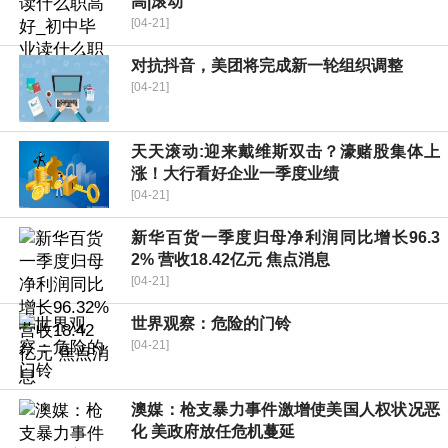
高|滚动
[04-21]
对抗抖音，美团将完成新一轮组织调整
[04-21]
天天滚动:迎来戴维斯双击？濠赌股集体上
涨！大行看好企业一季度业绩
[04-21]
新华百货一季度归母净利润同比增长96.3
2% 营收18.42亿元 焦点消息
[04-21]
世界观察：危险的门铃
[04-21]
澳媒：枪支暴力事件激增使美国人权状况恶
化 美政府放任危机蔓延