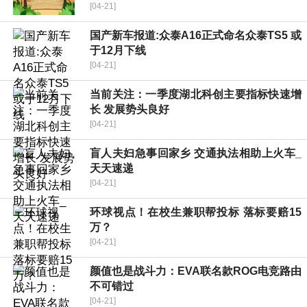
[04-21]
国产新车报道:众泰A16正式命名众泰TS5 或
于12月下线
[04-21]
当前关注：一季度湖北科创主要指标快速增
长 发展势头良好
[04-21]
盲人夫妇急事回家乡 交通执法相助上火车_
天天速递
[04-21]
环球视点！在校生兼职帮投标 落标要赔15
万？
[04-21]
颜值也是战斗力：EVA联名款ROG电竞路由
不可错过
[04-21]