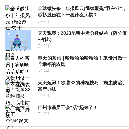
全球微头条丨年报风云|继续聚焦“双主业”，
杉杉股份在下一盘什么大棋？
[04-21]
天天观察：2023昆明中考分数结构（附分值
+占比）
[04-21]
春天的茶讯 | 哈哈哈哈哈哈哈！来贵州做一
个幸福的农民
[04-21]
天天短讯！徐薯32的种植技巧、病虫防治、
高产办法
[04-21]
广州市基层工会“活”起来了！
[04-21]