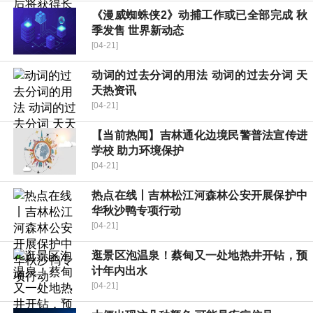
《漫威蜘蛛侠2》动捕工作或已全部完成 秋
季发售 世界新动态
[04-21]
动词的过去分词的用法 动词的过去分词 天
天热资讯
[04-21]
【当前热闻】吉林通化边境民警普法宣传进
学校 助力环境保护
[04-21]
热点在线丨吉林松江河森林公安开展保护中
华秋沙鸭专项行动
[04-21]
逛景区泡温泉！蔡甸又一处地热井开钻，预
计年内出水
[04-21]