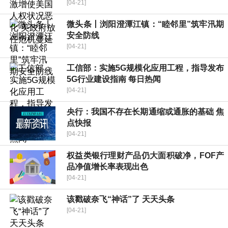
[04-21]
微头条丨浏阳澄潭江镇：“睦邻里”筑牢汛期
安全防线
[04-21]
工信部：实施5G规模化应用工程，指导发布
5G行业建设指南 每日热闻
[04-21]
央行：我国不存在长期通缩或通胀的基础 焦
点快报
[04-21]
权益类银行理财产品仍大面积破净，FOF产
品净值增长率表现出色
[04-21]
该戳破奈飞“神话”了 天天头条
[04-21]