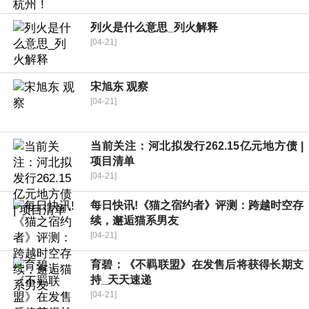
列火是什么意思_列火解释
[04-21]
宋旭东 观察
[04-21]
当前关注：河北拟发行262.15亿元地方债 |
项目清单
[04-21]
每日快讯!《猫之宿约者》评测：跨越时空存
续，邂逅猫系男友
[04-21]
育碧：《不羁联盟》在发售后将获得长期支
持_天天速递
[04-21]