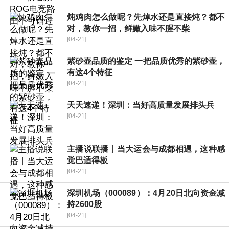
炖鸡肉怎么做呢？先焯水还是直接炖？都不
对，教你一招，鲜嫩入味不腥不柴
[04-21]
紫砂壶品质的鉴定 一把品质优秀的紫砂壶，
有这4个特征
[04-21]
天天速递！深圳：当好高质量发展排头兵
[04-21]
主播说联播丨当大运会与成都相遇，这种感
觉巴适得板
[04-21]
深圳机场（000089）：4月20日北向资金减
持2600股
[04-21]